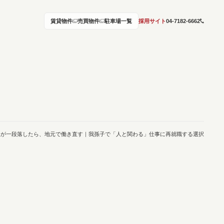
賃貸物件
売買物件
駐車場一覧
採用サイト
04-7182-6662
児が一段落したら、地元で働き直す｜我孫子で「人と関わる」仕事に再就職する選択