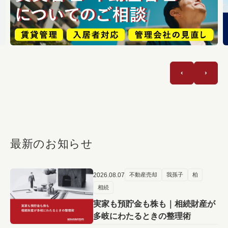
‹
›
最新のお知らせ
2026.08.07
不動産売却
我孫子
柏
相続
実家も預貯金も株も｜相続財産が
多岐にわたるときの整理術