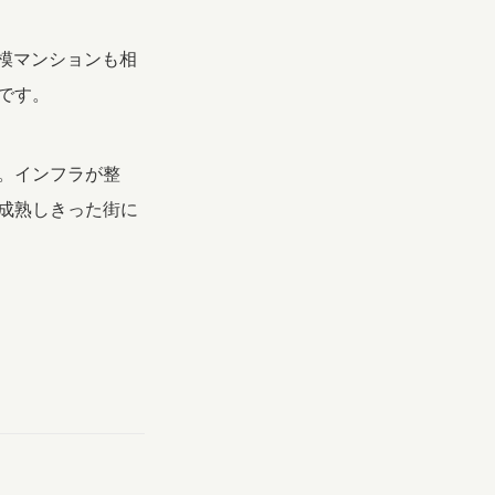
規模マンションも相
です。
。インフラが整
成熟しきった街に