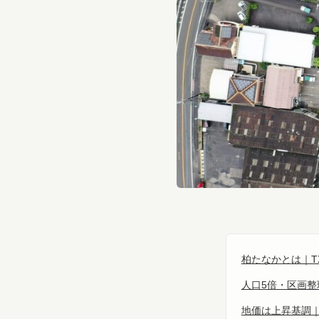
柏たなかとは｜T
人口5倍・区画整
地価は上昇基調