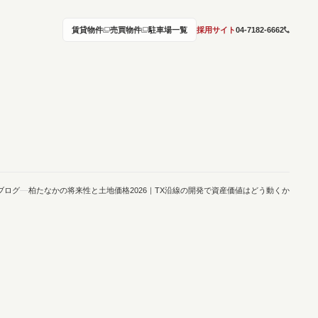
賃貸物件
売買物件
駐車場一覧
採用サイト
04-7182-6662
ブログ
柏たなかの将来性と土地価格2026｜TX沿線の開発で資産価値はどう動くか