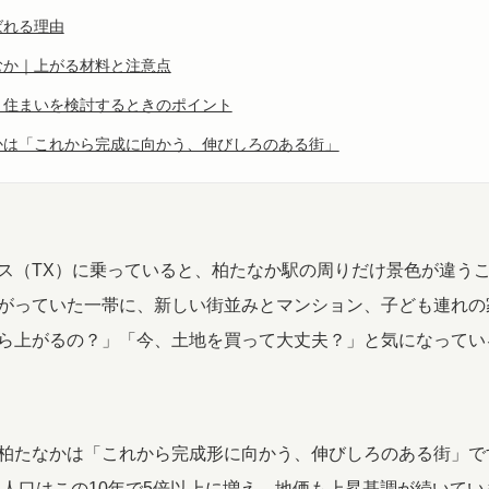
ばれる理由
むか｜上がる材料と注意点
・住まいを検討するときのポイント
かは「これから完成に向かう、伸びしろのある街」
ス（TX）に乗っていると、柏たなか駅の周りだけ景色が違う
がっていた一帯に、新しい街並みとマンション、子ども連れの
ら上がるの？」「今、土地を買って大丈夫？」と気になってい
柏たなかは「これから完成形に向かう、伸びしろのある街」で
し、人口はこの10年で5倍以上に増え、地価も上昇基調が続いて