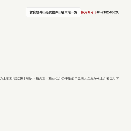
賃貸物件
売買物件
駐車場一覧
採用サイト
04-7182-6662
の土地相場2026｜柏駅・柏の葉・柏たなかの坪単価早見表とこれから上がるエリア