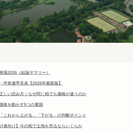
相場2026（結論サマリー）
・坪単価早見表【2026年最新版】
の正しい読み方｜なぜ同じ柏でも価格が違うのか
価格を動かす5つの要因
別「これから上がる」「下がる」の判断ポイント
検討者向け】今の柏で土地を売るならいくらか