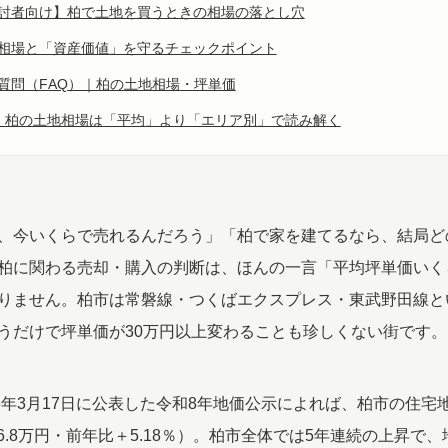
検討者向け】柏で土地を買うときの相場の落とし穴
地相場と「資産価値」を守るチェックポイント
質問（FAQ）｜柏の土地相場・坪単価
｜柏の土地相場は「平均」より「エリア別」で読み解く
、今いくらで売れるんだろう」「柏で家を建てるなら、結局ど
柏に関わる売却・購入の判断は、ほんの一言「平均坪単価いく
りません。柏市は常磐線・つくばエクスプレス・東武野田線と
うだけで坪単価が30万円以上変わることも珍しくない街です。
6年3月17日に公表した令和8年地価公示によれば、柏市の住宅地平
46.8万円・前年比＋5.18％）。柏市全体では5年連続の上昇で