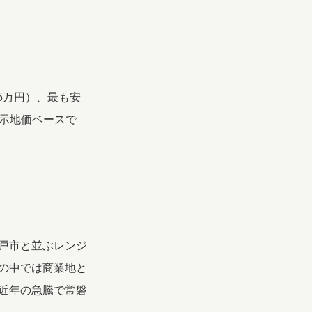
.5万円）、最も安
も公示地価ベースで
戸市と並ぶレンジ
の中では商業地と
近年の急騰で常磐