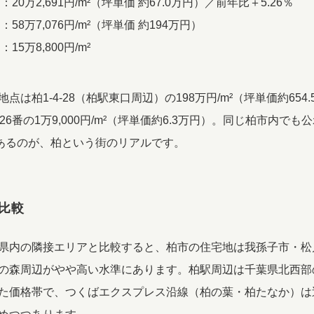
20万2,691円/m²（坪単価 約67.0万円）／前年比＋5.26％
58万7,076円/m²（坪単価 約194万円）
15万8,800円/m²
点は柏1-4-28（柏駅東口周辺）の198万円/m²（坪単価約654
26番の1万9,000円/m²（坪単価約6.3万円）。同じ柏市内で
があるのが、柏という街のリアルです。
比較
県内の隣接エリアと比較すると、柏市の住宅地は我孫子市・松
の森周辺がやや高い水準にあります。柏駅周辺は千葉県北西部
た価格帯で、つくばエクスプレス沿線（柏の葉・柏たなか）は