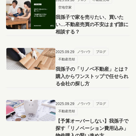
空地空家
我孫子で家を売りたい、買いた
い…不動産売買の不安はまず誰に
相談する？
2025.09.29
ノウハウ
ブログ
不動産売却
我孫子の「リノベ不動産」とは？
購入からワンストップで任せられ
る会社の探し方
2025.09.29
ノウハウ
ブログ
不動産売却
【予算オーバーしない】我孫子で
探す「リノベーション費用込み」
物件購入の賢い進め方