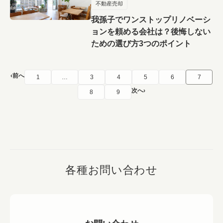
不動産売却
我孫子でワンストップリノベーシ
ョンを頼める会社は？後悔しない
ための選び方3つのポイント
前へ
1
…
3
4
5
6
7
次へ
8
9
各種お問い合わせ