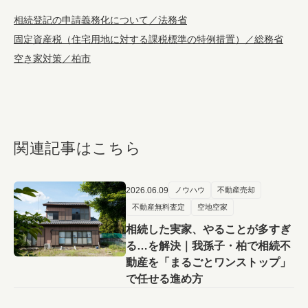
相続登記の申請義務化について／法務省
固定資産税（住宅用地に対する課税標準の特例措置）／総務省
空き家対策／柏市
関連記事はこちら
2026.06.09
ノウハウ
不動産売却
不動産無料査定
空地空家
相続した実家、やることが多すぎ
る…を解決｜我孫子・柏で相続不
動産を「まるごとワンストップ」
で任せる進め方