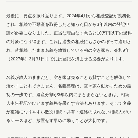
最後に、要点を振り返ります。2024年4月から相続登記が義務化
され、相続で不動産を取得したと知った日から3年以内の登記申
請が必要になりました。正当な理由なく怠ると10万円以下の過料
の対象になり得ます。これは過去の相続にもさかのぼって適用さ
れ、昔相続したまま名義を放置している柏の空き家も、令和9年
（2027年）3月31日までには登記を済ませる必要があります。
名義が故人のままだと、空き家は売ることも貸すことも解体して
活かすこともできません。名義整理は、空き家を動かすための最
初の一歩です。遺産分割が3年以内にまとまらないときは、相続
人申告登記でひとまず義務を果たす方法もあります。そして名義
が複雑になりやすい数次相続・共有・連絡の取れない相続人がい
るケースほど、放置せず早めに動くことが大切です。