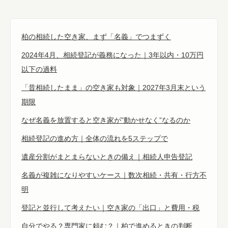
柏の相続した空き家、まず「名義」でつまずく
2024年4月、相続登記が義務になった｜3年以内・10万円
以下の過料
「昔相続したまま」の空き家も対象｜2027年3月末という
期限
なぜ名義を放置すると空き家が”動かせなく”なるのか
相続登記の進め方｜全体の流れを5ステップで
遺産分割がまとまらないときの備え｜相続人申告登記
名義が複雑になりやすいケース｜数次相続・共有・行方不
明
登記と並行して考えたい｜空き家の「出口」と費用・税
自分でやる？専門家に頼む？｜柏で進めるときの判断