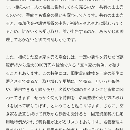
す。相続人の一人の名義に集約してから売るのか、共有のまま売
るのかで、手続きも税金の扱いも変わってきます。共有のまま売
ると、売却代金や譲渡所得の申告が相続人それぞれに関わってく
るため、誰がいくら受け取り、誰が申告するのか、あらかじめ整
理しておかないと後で混乱しがちです。
また、相続した空き家を売る場合には、一定の要件を満たせば譲
渡所得から最大3000万円を控除できる「空き家の特例」が使え
ることもあります。この特例には、旧耐震の建物を一定の基準に
適合させて売るか、取り壊して更地にして売る、といった条件
や、適用できる期限があり、名義や売却のタイミングと密接に関
わってきます。せっかく使える特例を、名義整理や売り方の段取
りを誤って取りこぼす、ということも起こり得ます。さらに、空
き家を放置し続けて行政から勧告を受けると、固定資産税の住宅
用地特例が外れて税負担が上がるリスクもあります。名義整理を