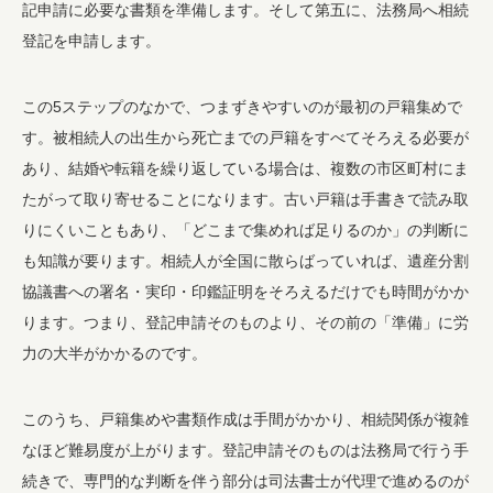
記申請に必要な書類を準備します。そして第五に、法務局へ相続
登記を申請します。
この5ステップのなかで、つまずきやすいのが最初の戸籍集めで
す。被相続人の出生から死亡までの戸籍をすべてそろえる必要が
あり、結婚や転籍を繰り返している場合は、複数の市区町村にま
たがって取り寄せることになります。古い戸籍は手書きで読み取
りにくいこともあり、「どこまで集めれば足りるのか」の判断に
も知識が要ります。相続人が全国に散らばっていれば、遺産分割
協議書への署名・実印・印鑑証明をそろえるだけでも時間がかか
ります。つまり、登記申請そのものより、その前の「準備」に労
力の大半がかかるのです。
このうち、戸籍集めや書類作成は手間がかかり、相続関係が複雑
なほど難易度が上がります。登記申請そのものは法務局で行う手
続きで、専門的な判断を伴う部分は司法書士が代理で進めるのが