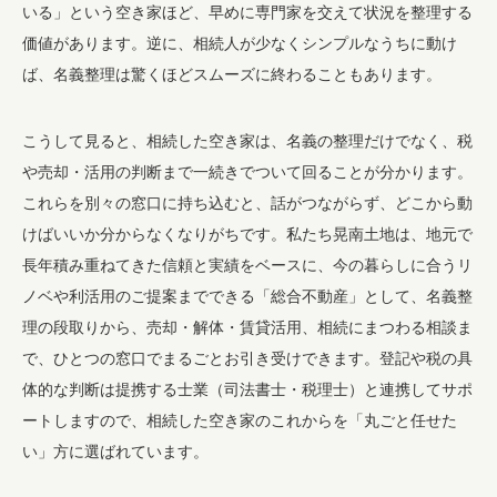
いる」という空き家ほど、早めに専門家を交えて状況を整理する
価値があります。逆に、相続人が少なくシンプルなうちに動け
ば、名義整理は驚くほどスムーズに終わることもあります。
こうして見ると、相続した空き家は、名義の整理だけでなく、税
や売却・活用の判断まで一続きでついて回ることが分かります。
これらを別々の窓口に持ち込むと、話がつながらず、どこから動
けばいいか分からなくなりがちです。私たち晃南土地は、地元で
長年積み重ねてきた信頼と実績をベースに、今の暮らしに合うリ
ノベや利活用のご提案までできる「総合不動産」として、名義整
理の段取りから、売却・解体・賃貸活用、相続にまつわる相談ま
で、ひとつの窓口でまるごとお引き受けできます。登記や税の具
体的な判断は提携する士業（司法書士・税理士）と連携してサポ
ートしますので、相続した空き家のこれからを「丸ごと任せた
い」方に選ばれています。