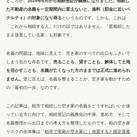
ところが、
2024年4月から相続登記が義務になりました。相続し
た不動産の名義を一定期間内に変えないと、過料（罰金に近いペ
ナルティ）の対象になり得る
というものです。しかも、これは
「これから相続する人」だけの話ではありません。「昔相続した
まま放置している家」も対象です。
名義の問題は、地味に見えて、空き家のすべての出口をふさいで
しまう厄介な存在です。
売ることも、貸すことも、解体して土地
を活かすことも、名義が亡くなった方のままでは正式に進められ
ません。
逆に言えば、名義を整えることが、空き家を動かすため
の「最初の一歩」なのです。
この記事は、柏市で相続した空き家の名義をどうすればいいか迷
っている方に向けて、相続登記の義務化の中身、進め方、そして
名義整理から出口までの考え方を整理したものです。柏の空き家
リスクの全体像は『
柏市で実家が空き家に｜放置すると固定資産