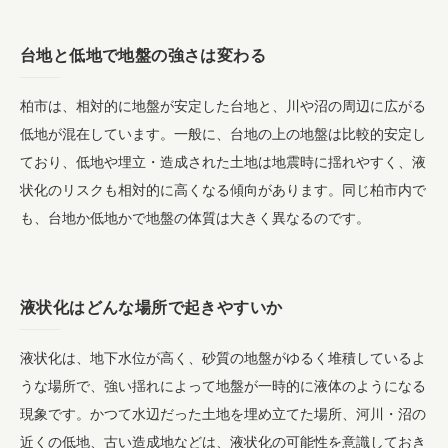
台地と低地で地盤の強さは変わる
柏市は、相対的に地盤が安定した台地と、川や沼の周辺に広がる
低地が混在しています。一般に、台地の上の地盤は比較的安定し
ており、低地や埋立・造成された土地は地震時に揺れやすく、液
状化のリスクも相対的に高くなる傾向があります。同じ柏市内で
も、台地か低地かで地盤の体質は大きく異なるのです。
液状化はどんな場所で起きやすいか
液状化は、地下水位が高く、砂質の地盤がゆるく堆積しているよ
うな場所で、強い揺れによって地盤が一時的に液体のようになる
現象です。かつて水辺だった土地を埋め立てた場所、河川・沼の
近くの低地、古い造成地などは、液状化の可能性を意識しておき