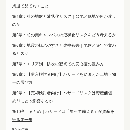
周辺で見ておくこと
第4章：柏の地盤と液状化リスク｜台地と低地で何が違う
のか
第5章：柏の葉キャンパスの液状化リスクをどう考えるか
第6章：地震の揺れやすさと建物被害｜地盤と築年で変わ
るリスク
第7章：エリア別・防災の観点での安心度の読み方
第8章：【購入検討者向け】ハザードを踏まえた土地・物
件の選び方
第9章：【売却検討者向け】ハザードリスクは資産価値・
売却にどう影響するか
第10章：まとめ｜ハザードは「知って備える」が資産を
守る第一歩
関連記事