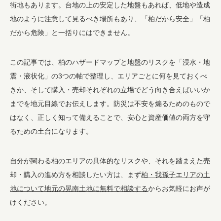
街地もあります。台地の上の安定した地盤もあれば、低地や造成
地のように注意して見るべき場所もあり、「柏だから安全」「柏
だから危険」と一括りにはできません。
この記事では、柏のハザードマップと地盤のリスクを「浸水・地
震・液状化」の3つの軸で整理し、エリアごとに何を見ておくべ
きか、そして購入・売却それぞれの立場でどう向き合えばいいか
までを地元目線でお伝えします。防災は不安を煽るためのもので
はなく、正しく知って備えることで、安心と資産価値の両方を守
るための土台になります。
自分が関わる柏のエリアの具体的なリスクや、それを踏まえた売
却・購入の進め方を相談したい方は、まず
柏・我孫子エリアの土
地について地元の晃南土地に無料で相談する
からお気軽にお声が
けください。