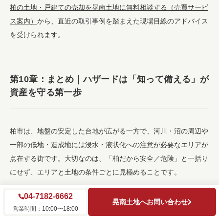
柏の土地・戸建ての売却を晃南土地に無料相談する（売買サービ
ス案内）
から、直近の取引事例を踏まえた現場目線のアドバイス
を受けられます。
第10章：まとめ｜ハザードは「知って備える」が
資産を守る第一歩
柏市は、地盤の安定した台地が広がる一方で、河川・沼の周辺や
一部の低地・造成地には浸水・液状化への注意が必要なエリアが
点在する街です。大切なのは、「柏だから安全／危険」と一括り
にせず、エリアと土地の条件ごとに見極めることです。
04-7182-6662
浸水リスク
：利根川・手賀沼・大堀川周辺の低地と、内水氾濫
晃南土地へお問い合わせ
営業時間：10:00〜18:00
に注意