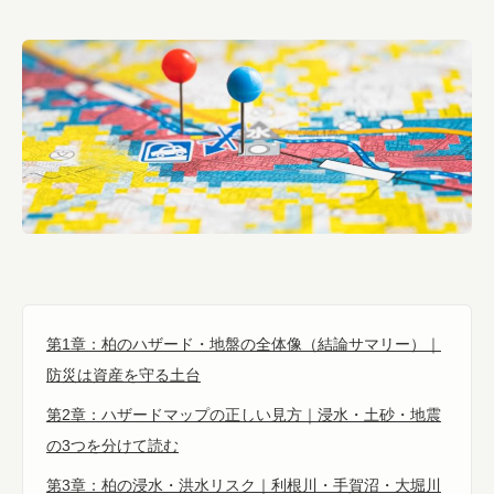
第1章：柏のハザード・地盤の全体像（結論サマリー）｜
防災は資産を守る土台
第2章：ハザードマップの正しい見方｜浸水・土砂・地震
の3つを分けて読む
第3章：柏の浸水・洪水リスク｜利根川・手賀沼・大堀川