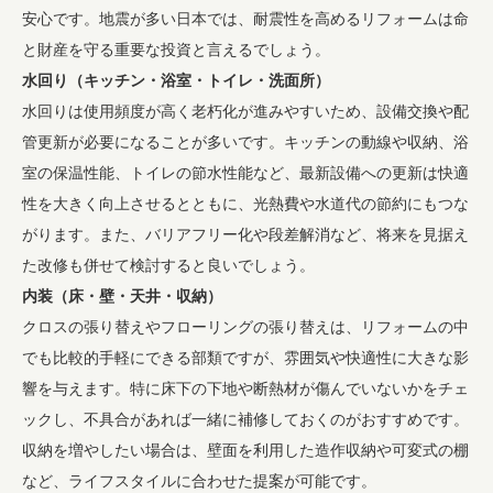
安心です。地震が多い日本では、耐震性を高めるリフォームは命
と財産を守る重要な投資と言えるでしょう。
水回り（キッチン・浴室・トイレ・洗面所）
水回りは使用頻度が高く老朽化が進みやすいため、設備交換や配
管更新が必要になることが多いです。キッチンの動線や収納、浴
室の保温性能、トイレの節水性能など、最新設備への更新は快適
性を大きく向上させるとともに、光熱費や水道代の節約にもつな
がります。また、バリアフリー化や段差解消など、将来を見据え
た改修も併せて検討すると良いでしょう。
内装（床・壁・天井・収納）
クロスの張り替えやフローリングの張り替えは、リフォームの中
でも比較的手軽にできる部類ですが、雰囲気や快適性に大きな影
響を与えます。特に床下の下地や断熱材が傷んでいないかをチェ
ックし、不具合があれば一緒に補修しておくのがおすすめです。
収納を増やしたい場合は、壁面を利用した造作収納や可変式の棚
など、ライフスタイルに合わせた提案が可能です。