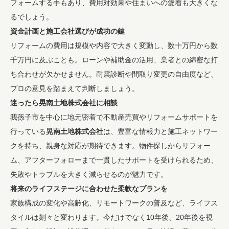
フォームする手もあり、費用対効果や住まいへの愛着も大きくな
るでしょう。
資金計画と施工会社選びが成功の鍵
リフォームの費用は規模や内容で大きく変動し、数十万円から数
千万円に及ぶことも。ローンや補助金の活用、業者との綿密な打
ち合わせが欠かせません。耐震診断や間取り変更の自由度など、
プロの意見を踏まえて判断しましょう。
迷ったら晃南土地株式会社に相談
我孫子市を中心に地元密着で不動産売買やリフォームサポートを
行っている
晃南土地株式会社
は、豊富な情報力と施工ネットワー
クを持ち、親身な対応が期待できます。物件探しからリフォー
ム、アフターフォローまで一貫したサポートを受けられるため、
失敗やトラブルを大きく減らせるのが魅力です。
将来のライフステージに合わせた柔軟なプランを
家族構成の変化や高齢化、リモートワークの普及など、ライフス
タイルは刻々と変わります。今だけでなく10年後、20年後を視