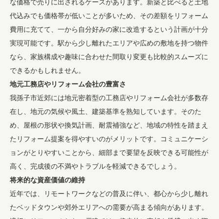
な価格で売りに出されるケースがあります。新築と比べると土地
代込みでも価格帯が低いことが多いため、その差額をリフォーム
費用に充てて、一から自分好みの家に改造するという計画が十分
実現可能です。駅から少し離れたエリアや広めの敷地を持つ物件
なら、家族構成や趣味に合わせた間取り変更も比較的スムーズに
できるかもしれません。
地元工務店やリフォーム会社の豊富さ
我孫子市近郊には地元密着型の工務店やリフォーム会社が多数存
在し、地元の気候や風土、建築基準を熟知しています。そのた
め、屋根の形状や換気計画、耐震補強など、地域の特性を踏まえ
たリフォーム提案を得やすいのがメリットです。コミュニケーシ
ョンがとりやすいことから、細部まで要望を反映できる可能性が
高く、完成後の不満やトラブルを軽減できるでしょう。
将来的な資産価値の維持
近年では、リモートワークなどの普及に伴い、都心から少し離れ
たベッドタウンや郊外エリアへの需要が高まる傾向があります。