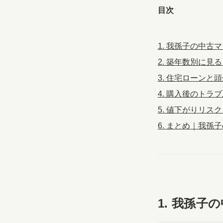
目次
1. 我孫子の中
2. 築年数別に
3. 住宅ローン
4. 購入後のト
5. 値下がりリ
6. まとめ｜我
1. 我孫