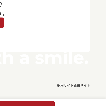
で
う。
h a smile.
採用サイト
企業サイト