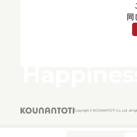
同
Happiness
Copyright © KOUNANTOTI Co.,Ltd. all rig