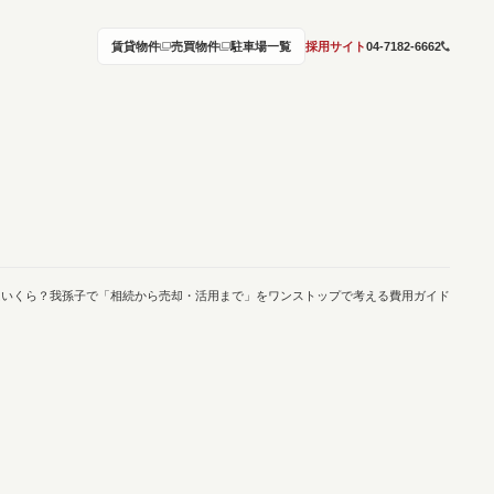
賃貸物件
売買物件
駐車場一覧
採用サイト
04-7182-6662
はいくら？我孫子で「相続から売却・活用まで」をワンストップで考える費用ガイド