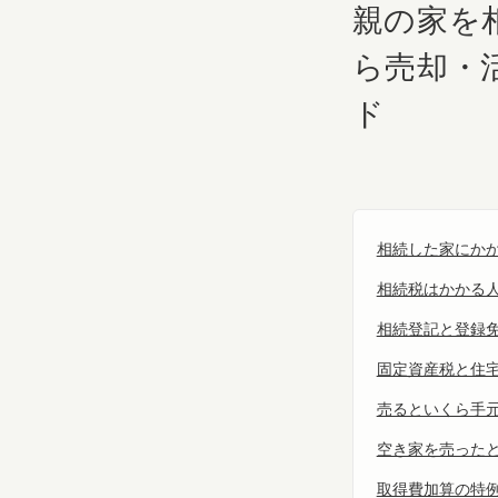
親の家を
ら売却・
ド
相続した家にか
相続税はかかる人
相続登記と登録免
固定資産税と住宅
売るといくら手
空き家を売ったと
取得費加算の特例