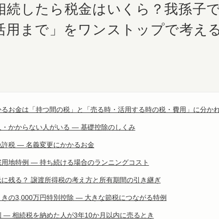
相続したら税金はいくら？我孫子
活用まで」をワンストップで考え
かるお金は「持つ間の税」と「売る時・活用する時の税・費用」に分か
・かからない人がいる ― 基礎控除のしくみ
許税 ― 名義変更にかかるお金
用地特例 ― 持ち続ける場合のランニングコスト
元に残る？ 譲渡所得税の考え方と所有期間の引き継ぎ
きの3,000万円特別控除 ― 大きな節税につながる特例
 ― 相続税を納めた人が3年10か月以内に売るとき