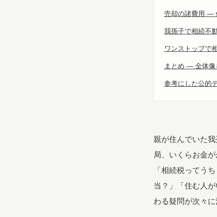
売却の諸費用 ―
我孫子で相続不
ワンストップで相
まとめ ― 全体
参考にした公的
親が住んでいた我
局、いくらお金が
「相続税ってうち
当？」「住む人が
わる疑問が次々に