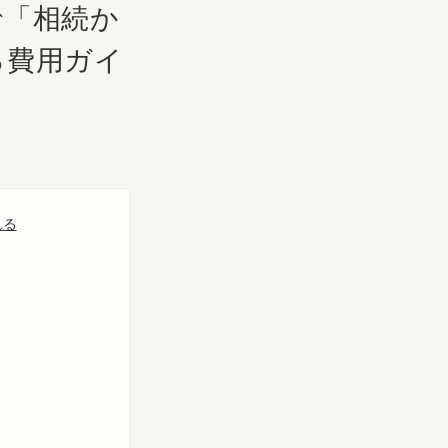
で「相続か
る費用ガイ
れる