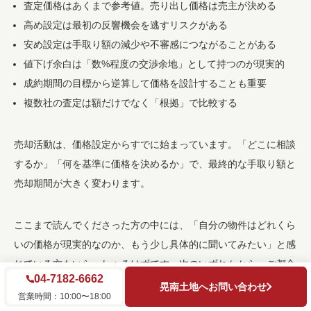
査定価格はあくまで参考値。売り出し価格は売主が決める
高め設定は最初の反響機会を逃すリスクがある
安め設定は手取り額の減少や不審感につながることがある
値下げ余白は「数%程度の交渉余地」として持つのが現実的
成約期間の目標から逆算して価格を設計することも重要
複数社の査定は額だけでなく「根拠」で比較する
売却活動は、価格設定からすでに始まっています。「どこに相談
するか」「何を基準に価格を決めるか」で、最終的な手取り額と
売却期間が大きく変わります。
ここまで読んでくださった方の中には、「自分の物件はどれくら
いの価格が現実的なのか、もう少し具体的に聞いてみたい」と感
じている方もいらっしゃるはずです。次のいずれかから、ご都合
04-7182-6662
に合わせてお進みください。
晃南土地へお問い合わせ
営業時間：10:00〜18:00