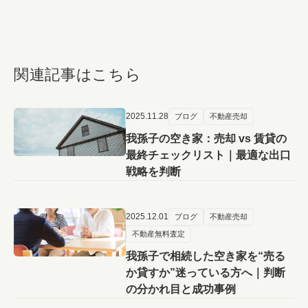
関連記事はこちら
2025.11.28
ブログ
不動産売却
我孫子の空き家：売却 vs 賃貸の
最終チェックリスト｜最適な出口
戦略を判断
2025.12.01
ブログ
不動産売却
不動産無料査定
我孫子で相続した空き家を“売る
か貸すか”迷っている方へ｜判断
の分かれ目と成功事例