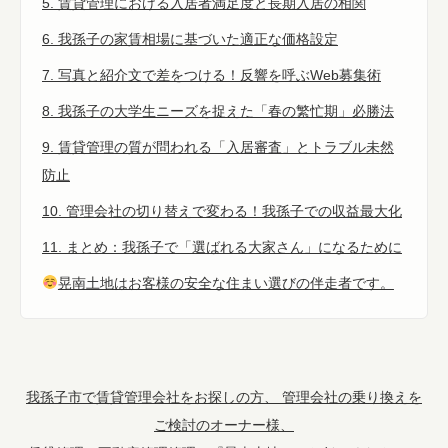
5. 賃貸管理における入居者満足度と長期入居の相関
6. 我孫子の家賃相場に基づいた適正な価格設定
7. 写真と紹介文で差をつける！反響を呼ぶWeb募集術
8. 我孫子の大学生ニーズを捉えた「春の繁忙期」必勝法
9. 賃貸管理の質が問われる「入居審査」とトラブル未然
防止
10. 管理会社の切り替えで変わる！我孫子での収益最大化
11. まとめ：我孫子で「選ばれる大家さん」になるために
晃南土地はお客様の安全な住まい選びの伴走者です。
我孫子市で賃貸管理会社をお探しの方、 管理会社の乗り換えを
ご検討のオーナー様、