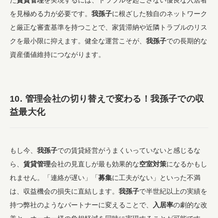
を見極める力が必要です。
我孫子
に根ざした独自のネットワーク
と厳正な審査基準を持つことで、家賃滞納や近隣トラブルのリス
クを最小限に抑えます。健全な運営こそが、
我孫子
での長期的な
資産価値維持につながります。
10. 管理会社の切り替えで変わる！我孫子での収
益最大化
もし今、
我孫子
での賃貸経営がうまくいっていないと感じるな
ら、
賃貸管理
会社の見直しが最も効果的な
空室対策
になるかもし
れません。「連絡が遅い」「
募集
に工夫がない」といった不満
は、収益機会の損失に直結します。
我孫子
で半世紀以上の実績を
持つ弊社のようなパートナーに変えることで、
入居率
の劇的な改