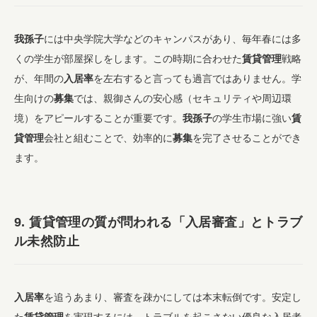
我孫子
には中央学院大学などのキャンパスがあり、毎年春には多
くの学生が部屋探しをします。この時期に合わせた
賃貸管理
戦略
が、年間の
入居率
を左右すると言っても過言ではありません。学
生向けの
募集
では、親御さんの安心感（セキュリティや周辺環
境）をアピールすることが重要です。
我孫子
の学生市場に強い
賃
貸管理
会社と組むことで、効率的に
募集
を完了させることができ
ます。
9. 賃貸管理の質が問われる「入居審査」とトラブ
ル未然防止
入居率
を追うあまり、審査を疎かにしては本末転倒です。安定し
た
賃貸管理
を実現するには、トラブルを起こさない優良な入居者