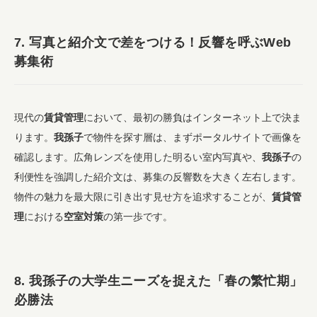
7. 写真と紹介文で差をつける！反響を呼ぶWeb
募集術
現代の
賃貸管理
において、最初の勝負はインターネット上で決ま
ります。
我孫子
で物件を探す層は、まずポータルサイトで画像を
確認します。広角レンズを使用した明るい室内写真や、
我孫子
の
利便性を強調した紹介文は、募集の反響数を大きく左右します。
物件の魅力を最大限に引き出す見せ方を追求することが、
賃貸管
理
における
空室対策
の第一歩です。
8. 我孫子の大学生ニーズを捉えた「春の繁忙期」
必勝法