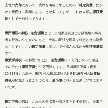
土地の
売却
において、境界を明確にするための「
確定測量
」にか
かる費用は、高額になることが多いですが、これは立派な
譲渡費
用
として全額計上できます。
専門用語の解説:
確定測量
とは、土地家屋調査士が隣接地の所有
者や行政の立ち会いのもと、土地の正確な境界を確定させる測量
のことです。この
確定測量
に基づいて作成されるのが
地積測量図
です。
譲渡所得税
への影響: 例えば、
確定測量
に50万円かかった場合、
その分だけ
譲渡所得
が50万円減ります。長期譲渡所得（税率
20.315%）の場合、50万円の20.315%である
約10万円
の
譲渡所
得税
が軽減されることになり、
最小限
に抑える効果は非常に大き
いです。
確定申告
の際は、これらの領収書や請求書を必ず保管し、提出で