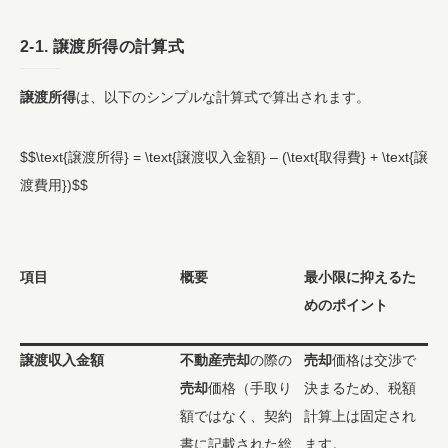
2-1.
譲渡所得
の計算式
譲渡所得
は、以下のシンプルな計算式で算出されます。
$$\text{譲渡所得} = \text{譲渡収入金額} – (\text{取得費} + \text{譲
渡費用})$$
項目
概要
最小限に抑えるた
めのポイント
譲渡収入金額
不動産売却
の際の
売却
価格は交渉で
売却
価格（手取り
決まるため、税額
額ではなく、契約
計算上は固定され
書に記載された総
ます。