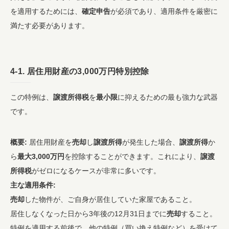
を適用するためには、
確定申告
が必須であり、適用条件を厳密に
満たす必要があります。
4-1. 居住用財産の3,000万円特別控除
この特例は、
譲渡所得税
を
最小限
に抑えるための最も強力な武器
です。
概要:
居住用財産を
売却
し
譲渡所得
が発生した場合、
譲渡所得
か
ら
最大3,000万円
を控除することができます。これにより、
譲渡
所得税
がゼロになるケースが非常に多いです。
主な適用条件:
売却
した物件が、ご自身が居住していた家屋であること。
居住しなくなった日から3年後の12月31日までに
売却
すること。
特例を適用する前後で、他の特例（買い換え特例など）を受けて