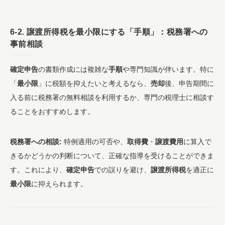
6-2.
譲渡所得税
を
最小限
にする「
手順
」：税務署への
事前相談
確定申告
の書類作成には複雑な
手順
や専門知識が伴います。特に
「
最小限
」に税額を抑えたいと考えるなら、
売却
後、申告期間に
入る前に税務署の無料相談を利用するか、専門の税理士に相談す
ることをおすすめします。
税務署への相談:
特例適用の可否や、
取得費
・
譲渡費用
に算入で
きるかどうかの判断について、正確な指導を受けることができま
す。これにより、
確定申告
での誤りを避け、
譲渡所得税
を適正に
最小限
に抑えられます。