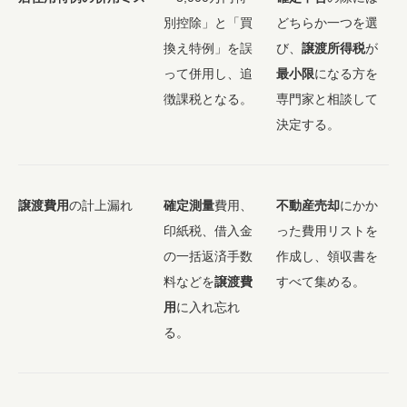
別控除」と「買
どちらか一つを選
換え特例」を誤
び、
譲渡所得税
が
って併用し、追
最小限
になる方を
徴課税となる。
専門家と相談して
決定する。
譲渡費用
の計上漏れ
確定測量
費用、
不動産売却
にかか
印紙税、借入金
った費用リストを
の一括返済手数
作成し、領収書を
料などを
譲渡費
すべて集める。
用
に入れ忘れ
る。