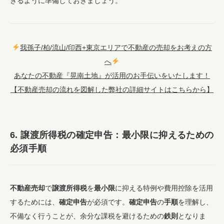
きるように準備しておきましょう。
我孫子/柏/流山/印西+東京エリアで不動産の売却をお考えの方
へ
あなたの不動産『晃南土地』が活用のお手伝いをいたします！
【不動産売却の流れを図解した弊社の詳細サイトはこちらから】
6.
譲渡所得税
の
確定申告
：
最小限
に抑えるための
必須
手順
不動産売却
で
譲渡所得税
を
最小限
に抑える特例や費用控除を活用
するためには、
確定申告
が必須です。
確定申告
の
手順
を理解し、
不備なく行うことが、余分な課税を避けるための
鉄則
となりま