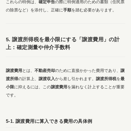
これらの特例は、
確定申告
の際に特例適用のための書類（住民票
の除票など）を添付し、正確に
手順
を踏む必要があります。
5.
譲渡所得税
を
最小限
にする「
譲渡費用
」の計
上：
確定測量
や仲介手数料
譲渡費用
とは、
不動産売却
のために直接かかった費用であり、
譲
渡所得
の計算上、
譲渡収入
から差し引かれます。
譲渡所得税
を
最
小限
に抑えるには、この
譲渡費用
を漏れなく計上することが重要
です。
5-1.
譲渡費用
に算入できる費用の具体例