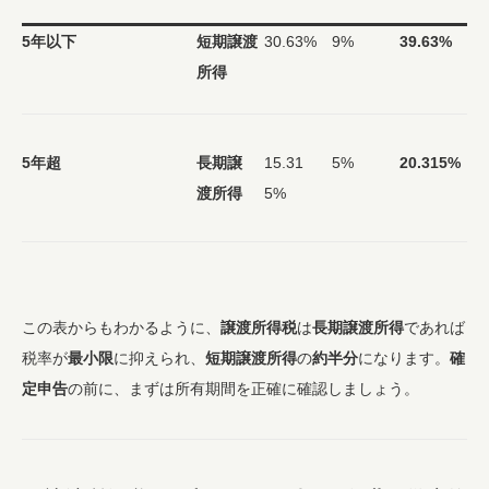
5年以下
短期譲渡
30.63%
9%
39.63%
所得
5年超
長期譲
15.31
5%
20.315%
渡所得
5%
この表からもわかるように、
譲渡所得税
は
長期譲渡所得
であれば
税率が
最小限
に抑えられ、
短期譲渡所得
の
約半分
になります。
確
定申告
の前に、まずは所有期間を正確に確認しましょう。