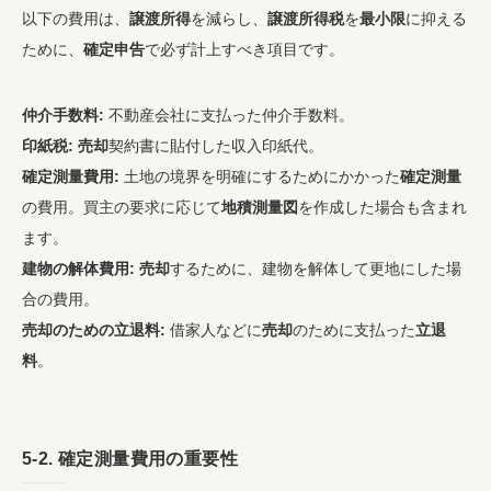
以下の費用は、
譲渡所得
を減らし、
譲渡所得税
を
最小限
に抑える
ために、
確定申告
で必ず計上すべき項目です。
仲介手数料:
不動産会社に支払った仲介手数料。
印紙税:
売却
契約書に貼付した収入印紙代。
確定測量費用:
土地の境界を明確にするためにかかった
確定測量
の費用。買主の要求に応じて
地積測量図
を作成した場合も含まれ
ます。
建物の解体費用:
売却
するために、建物を解体して更地にした場
合の費用。
売却のための立退料:
借家人などに
売却
のために支払った
立退
料
。
5-2.
確定測量
費用の重要性