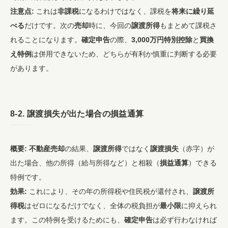
注意点:
これは
非課税
になるわけではなく、課税を
将来に繰り延
べる
だけです。次の
売却
時に、今回の
譲渡所得
もまとめて課税さ
れることになります。
確定申告
の際、
3,000万円特別控除
と
買換
え特例
は併用できないため、どちらが有利か慎重に判断する必要
があります。
8-2.
譲渡損失
が出た場合の
損益通算
概要:
不動産売却
の結果、
譲渡所得
ではなく
譲渡損失
（赤字）が
出た場合、他の所得（給与所得など）と相殺（
損益通算
）できる
特例です。
効果:
これにより、その年の所得税や住民税が還付され、
譲渡所
得税
はゼロになるだけでなく、全体の税負担が
最小限
に抑えられ
ます。この特例を受けるためにも、
確定申告
は必ず行わなければ