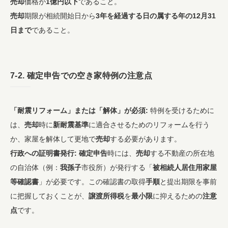
売却
価格が
1億円以下
であること。
売却
期限が相続開始日から
3年を経過する日の属する年の12月31
日まで
であること。
7-2.
確定申告
での
空き家
特例の
注意点
「耐震リフォーム」または「解体」が必須:
特例を受けるために
は、
売却
時に
新耐震基準
に適合させるためのリフォームを行う
か、家屋を解体して更地で
売却
する必要があります。
行政への証明書発行:
確定申告
時には、
売却
する不動産の所在地
の自治体（例：
我孫子
市役所）が発行する「
被相続人居住用家屋
等確認書
」が必要です。この確認書の取得
手順
と提出期限を事前
に把握しておくことが、
譲渡所得税
を
最小限
に抑えるための
注意
点
です。