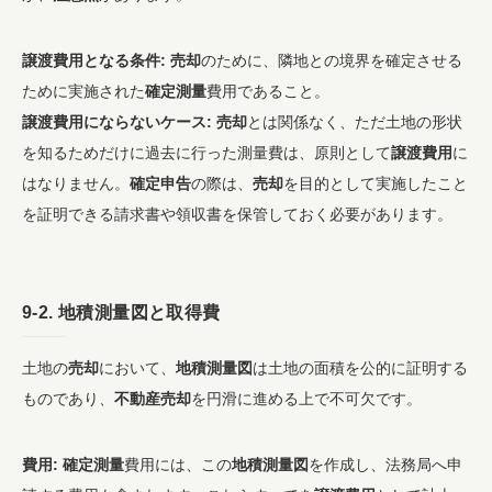
譲渡費用となる条件:
売却
のために、隣地との境界を確定させる
ために実施された
確定測量
費用であること。
譲渡費用にならないケース:
売却
とは関係なく、ただ土地の形状
を知るためだけに過去に行った測量費は、原則として
譲渡費用
に
はなりません。
確定申告
の際は、
売却
を目的として実施したこと
を証明できる請求書や領収書を保管しておく必要があります。
9-2.
地積測量図
と
取得費
土地の
売却
において、
地積測量図
は土地の面積を公的に証明する
ものであり、
不動産売却
を円滑に進める上で不可欠です。
費用:
確定測量
費用には、この
地積測量図
を作成し、法務局へ申