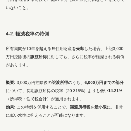
いないこと。
4-2. 軽減税率の特例
所有期間が10年を超える居住用財産を
売却
した場合、上記3,000
万円控除後の
譲渡所得
に対しても、さらに税率が軽減される特例
があります。
概要:
3,000万円控除後の
譲渡所得
のうち、
6,000万円までの部分
について、長期譲渡所得の税率（20.315%）よりも低い
14.21%
（所得税・住民税合計）が適用されます。
効果:
この特例を併用することで、
譲渡所得税
を
最小限
に、非常
に低い水準に抑えることが可能になります。