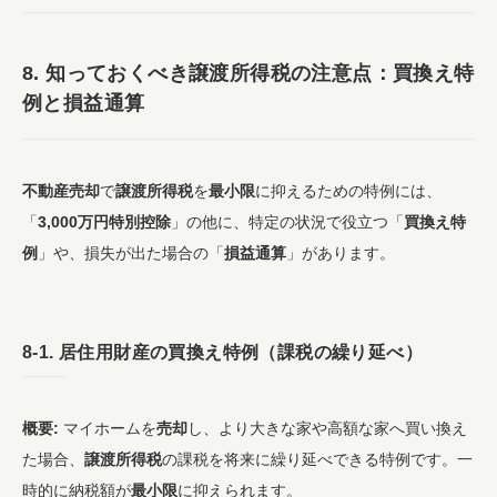
8. 知っておくべき
譲渡所得税
の
注意点
：
買換え特
例
と
損益通算
不動産売却
で
譲渡所得税
を
最小限
に抑えるための特例には、
「
3,000万円特別控除
」の他に、特定の状況で役立つ「
買換え特
例
」や、損失が出た場合の「
損益通算
」があります。
8-1. 居住用財産の
買換え特例
（課税の繰り延べ）
概要:
マイホームを
売却
し、より大きな家や高額な家へ買い換え
た場合、
譲渡所得税
の課税を将来に繰り延べできる特例です。一
時的に納税額が
最小限
に抑えられます。