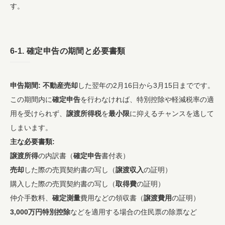
す。
6-1.
確定申告
の期間と必要書類
申告期間:
不動産売却
した翌年の2月16日から3月15日までです。
この期間内に
確定申告
を行わなければ、特別控除や軽減税率の適
用を受けられず、
譲渡所得税
を
最小限
に抑えるチャンスを逃して
しまいます。
主な必要書類:
譲渡所得
の内訳書（
確定申告
書付表）
売却
した際の売買契約書の写し（
譲渡収入
の証明）
購入した際の売買契約書の写し（
取得費
の証明）
仲介手数料、
確定測量
費用などの領収書（
譲渡費用
の証明）
3,000万円特別控除
などを適用する場合の住民票の除票など