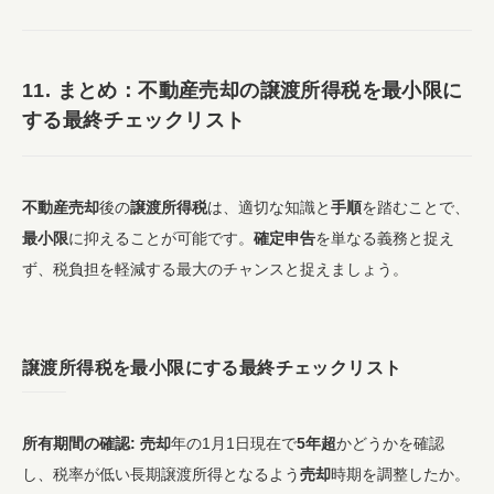
11. まとめ：
不動産売却
の
譲渡所得税
を
最小限
に
する最終チェックリスト
不動産売却
後の
譲渡所得税
は、適切な知識と
手順
を踏むことで、
最小限
に抑えることが可能です。
確定申告
を単なる義務と捉え
ず、税負担を軽減する最大のチャンスと捉えましょう。
譲渡所得税
を
最小限
にする最終チェックリスト
所有期間の確認:
売却
年の1月1日現在で
5年超
かどうかを確認
し、税率が低い長期譲渡所得となるよう
売却
時期を調整したか。