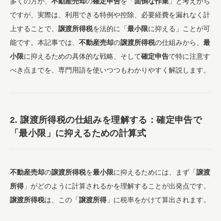
多くの方が、
不動産売却
の
確定申告
を「
面倒な作業
」と考えがち
ですが、実際は、利用できる特例や控除、必要経費を漏れなく計
上することで、
譲渡所得税
を法的に「
最小限
に抑える」ことが可
能です。本記事では、
不動産売却
の
譲渡所得税
の仕組みから、
最
小限
に抑えるための具体的な戦略、そして
確定申告
で特に注意す
べき点までを、専門用語を使いつつもわかりやすく解説します。
2.
譲渡所得税
の仕組みを理解する：
確定申告
で
「
最小限
」に抑えるための計算式
不動産売却
の
譲渡所得税
を
最小限
に抑えるためには、まず「
譲渡
所得
」がどのように計算されるかを理解することが出発点です。
譲渡所得税
は、この「
譲渡所得
」に税率をかけて算出されます。