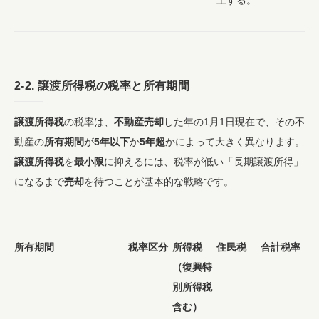
2-2.
譲渡所得税
の税率と所有期間
譲渡所得税
の税率は、
不動産売却
した年の1月1日現在で、その不
動産の
所有期間
が
5年以下
か
5年超
かによって大きく異なります。
譲渡所得税
を
最小限
に抑えるには、税率が低い「長期譲渡所得」
になるまで
売却
を待つことが基本的な戦略です。
所有期間
税率区分
所得税
住民税
合計税率
（復興特
別所得税
含む）