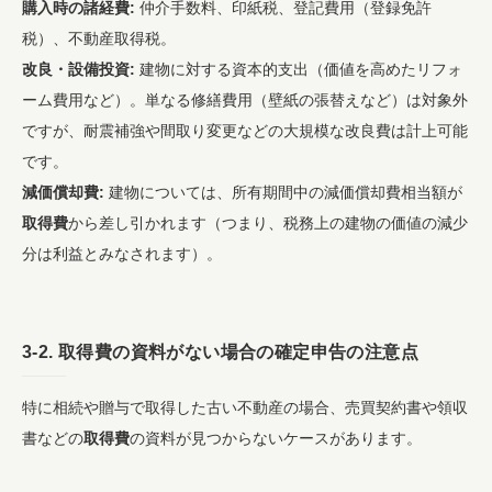
購入時の諸経費:
仲介手数料、印紙税、登記費用（登録免許
税）、不動産取得税。
改良・設備投資:
建物に対する資本的支出（価値を高めたリフォ
ーム費用など）。単なる修繕費用（壁紙の張替えなど）は対象外
ですが、耐震補強や間取り変更などの大規模な改良費は計上可能
です。
減価償却費:
建物については、所有期間中の減価償却費相当額が
取得費
から差し引かれます（つまり、税務上の建物の価値の減少
分は利益とみなされます）。
3-2.
取得費
の資料がない場合の
確定申告
の注意点
特に相続や贈与で取得した古い不動産の場合、売買契約書や領収
書などの
取得費
の資料が見つからないケースがあります。