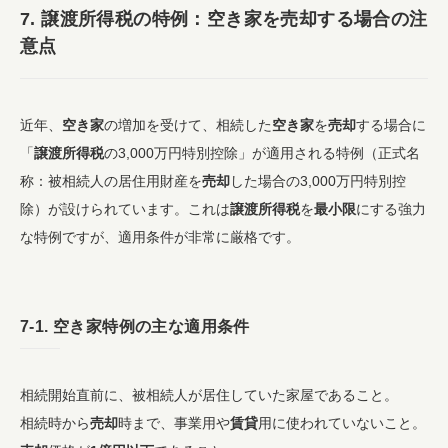
7.
譲渡所得税
の特例：
空き家
を
売却
する場合の注
意点
近年、
空き家
の増加を受けて、相続した
空き家
を
売却
する場合に
「
譲渡所得税
の3,000万円特別控除」が適用される特例（正式名
称：被相続人の居住用財産を
売却
した場合の3,000万円特別控
除）が設けられています。これは
譲渡所得税
を
最小限
にする強力
な特例ですが、適用条件が非常に厳格です。
7-1.
空き家
特例の主な適用条件
相続開始直前に、被相続人が居住していた家屋であること。
相続時から
売却
時まで、事業用や
賃貸
用に使われていないこと。