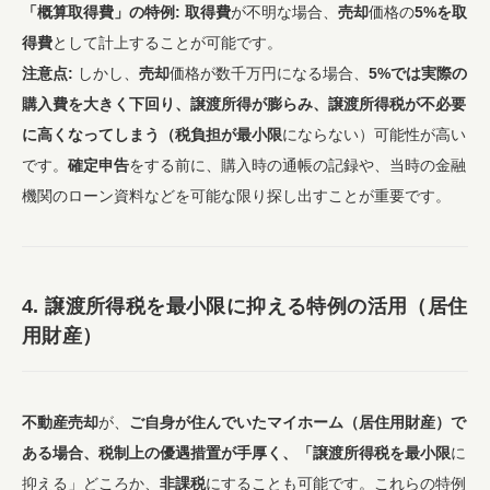
「概算取得費」の特例:
取得費
が不明な場合、
売却
価格の
5%を取
得費
として計上することが可能です。
注意点:
しかし、
売却
価格が数千万円になる場合、
5%では実際の
購入費を大きく下回り、譲渡所得が膨らみ、譲渡所得税が不必要
に高くなってしまう（税負担が最小限
にならない）可能性が高い
です。
確定申告
をする前に、購入時の通帳の記録や、当時の金融
機関のローン資料などを可能な限り探し出すことが重要です。
4.
譲渡所得税
を
最小限
に抑える特例の活用（居住
用財産）
不動産売却
が、
ご自身が住んでいたマイホーム（居住用財産）で
ある場合、税制上の優遇措置が手厚く、「譲渡所得税を最小限
に
抑える」どころか、
非課税
にすることも可能です。これらの特例