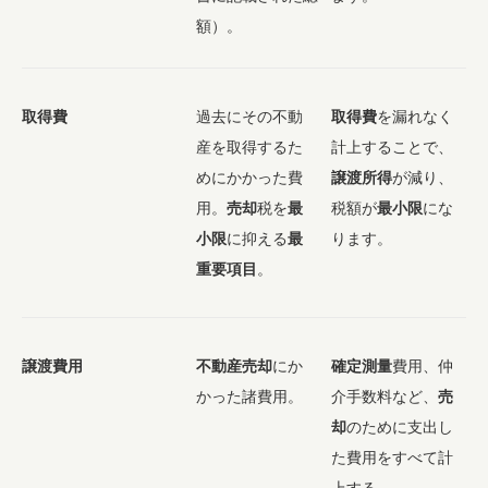
額）。
取得費
過去にその不動
取得費
を漏れなく
産を取得するた
計上することで、
めにかかった費
譲渡所得
が減り、
用。
売却
税を
最
税額が
最小限
にな
小限
に抑える
最
ります。
重要項目
。
譲渡費用
不動産売却
にか
確定測量
費用、仲
かった諸費用。
介手数料など、
売
却
のために支出し
た費用をすべて計
上する。