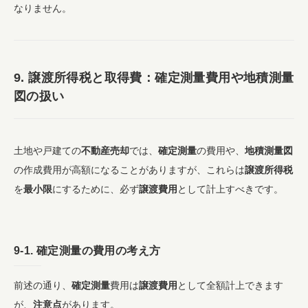
なりません。
9.
譲渡所得税
と
取得費
：
確定測量
費用や
地積測量
図
の扱い
土地や戸建ての
不動産売却
では、
確定測量
の費用や、
地積測量図
の作成費用が高額になることがありますが、これらは
譲渡所得税
を
最小限
にするために、必ず
譲渡費用
として計上すべきです。
9-1.
確定測量
の費用の考え方
前述の通り、
確定測量
費用は
譲渡費用
として全額計上できます
が、
注意点
があります。