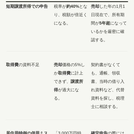
短期譲渡所得での申告
税率が
約40%
とな
売却
した年の1月1
り、税額が倍近く
日現在で、所有期
になる。
間が
5年超
になって
いるかを厳密に確
認する。
取得費
の資料不足
売却
価格の5%し
契約書がなくて
か
取得費
に計上
も、通帳、領収
できず、
譲渡所
書、当時の借り入
得
が過大にな
れ資料など、代替
る。
資料を探し、税理
士に相談する。
居住用特例の併用ミス
「3,000万円特
確定申告
の際には