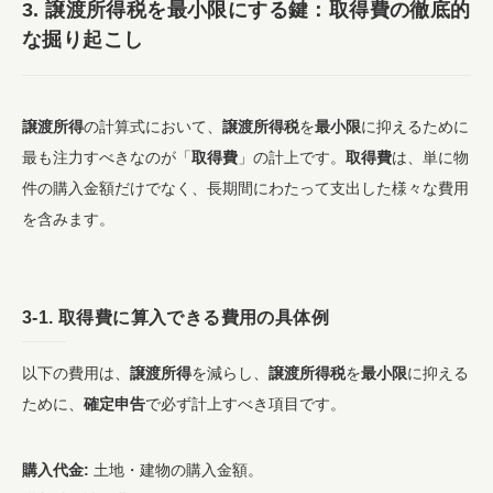
3.
譲渡所得税
を
最小限
にする鍵：
取得費
の徹底的
な掘り起こし
譲渡所得
の計算式において、
譲渡所得税
を
最小限
に抑えるために
最も注力すべきなのが「
取得費
」の計上です。
取得費
は、単に物
件の購入金額だけでなく、長期間にわたって支出した様々な費用
を含みます。
3-1.
取得費
に算入できる費用の具体例
以下の費用は、
譲渡所得
を減らし、
譲渡所得税
を
最小限
に抑える
ために、
確定申告
で必ず計上すべき項目です。
購入代金:
土地・建物の購入金額。