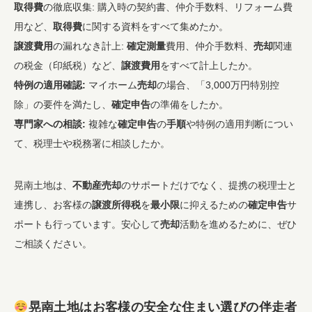
取得費
の徹底収集: 購入時の契約書、仲介手数料、リフォーム費
用など、
取得費
に関する資料をすべて集めたか。
譲渡費用
の漏れなき計上:
確定測量
費用、仲介手数料、
売却
関連
の税金（印紙税）など、
譲渡費用
をすべて計上したか。
特例の適用確認:
マイホーム
売却
の場合、「3,000万円特別控
除」の要件を満たし、
確定申告
の準備をしたか。
専門家への相談:
複雑な
確定申告
の
手順
や特例の適用判断につい
て、税理士や税務署に相談したか。
晃南土地は、
不動産売却
のサポートだけでなく、提携の税理士と
連携し、お客様の
譲渡所得税
を
最小限
に抑えるための
確定申告
サ
ポートも行っています。安心して
売却
活動を進めるために、ぜひ
ご相談ください。
晃南土地はお客様の安全な住まい選びの伴走者