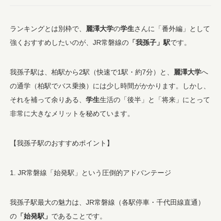
ランキングとは別枠で、
麗澤大学
の
学生
さんに「番外編」として
強くおすすめしたいのが、JR常磐線の
「我孫子」駅
です。
我孫子駅は、柏駅から2駅（快速で1駅・約7分）と、
麗澤大学
へ
の通学（柏駅でバス乗換）には少し時間がかかります。しかし、
それを補って余りある、
学生
生活の「後半」と「将来」にとって
非常に大きなメリットを秘めています。
【我孫子駅のおすすめポイント】
1. JR常磐線「始発駅」という圧倒的アドバンテージ
我孫子駅最大の魅力は、JR常磐線（各駅停車・千代田線直通）
の
「始発駅」
であることです。