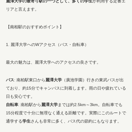
麗澤大学の最寄り駅の一つとして、多くの学生
が利用する定番エ
リアと言えます。
【南柏駅のおすすめポイント】
1. 麗澤大学へのWアクセス（バス・自転車）
最大の魅力は、麗澤大学へのアクセスの良さです。
バス
: 南柏駅東口から
麗澤大学
（廣池学園）行きの東武バスが出
ており、約15分でキャンパスに到着します。雨の日や疲れている
日も安心です。
自転車
: 南柏駅から
麗澤大学
までは約2.5km～3km。自転車でも
15分程度で十分に無理なく通える距離です。実際にこのルートで
通学する
学生
さんも非常に多く、バス代の節約にもなります。