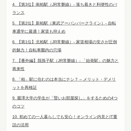
4. 【第3位】南柏駅（JR常磐線）- 落ち着きと利便性のバ
ランス
5. 【第2位】新柏駅（東武アーバンパークライン）- 自転
車通学に最適！家賃も抑えめ
6. 【第1位】北柏駅（JR常磐線）- 家賃相場の安さが圧倒
的魅力！自転車圏内の穴場
7. 【番外編】我孫子駅（JR常磐線）- 「始発駅」の魅力と
将来性
8. 「柏」駅に住むのは本当にナシ？ – メリット・デメリ
ットを再検証
9. 麗澤大学の学生が「賢いお部屋探し」をするための4つ
のコツ
10. 初めての一人暮らしでも安心！オンライン内見とIT重
説の活用