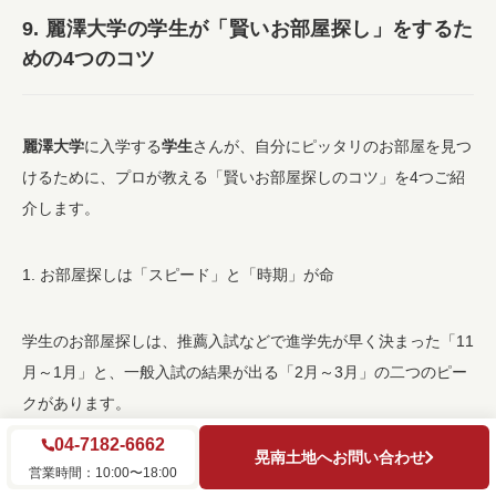
9. 麗澤大学の学生が「賢いお部屋探し」をするた
めの4つのコツ
麗澤大学
に入学する
学生
さんが、自分にピッタリのお部屋を見つ
けるために、プロが教える「賢いお部屋探しのコツ」を4つご紹
介します。
1. お部屋探しは「スピード」と「時期」が命
学生のお部屋探しは、推薦入試などで進学先が早く決まった「11
月～1月」と、一般入試の結果が出る「2月～3月」の二つのピー
クがあります。
04-7182-6662
晃南土地へお問い合わせ
特に2月～3月は、麗澤大学の学生さんだけでなく、他大学の学生
営業時間：10:00〜18:00