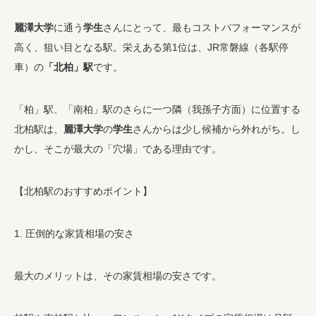
麗澤大学
に通う
学生
さんにとって、最もコストパフォーマンスが
高く、狙い目となる駅。栄えある第1位は、JR常磐線（各駅停
車）の
「北柏」駅
です。
「柏」駅、「南柏」駅のさらに一つ隣（我孫子方面）に位置する
北柏駅は、
麗澤大学
の
学生
さんからは少し候補から外れがち。し
かし、そこが最大の「穴場」である理由です。
【北柏駅のおすすめポイント】
1. 圧倒的な家賃相場の安さ
最大のメリットは、その家賃相場の安さです。