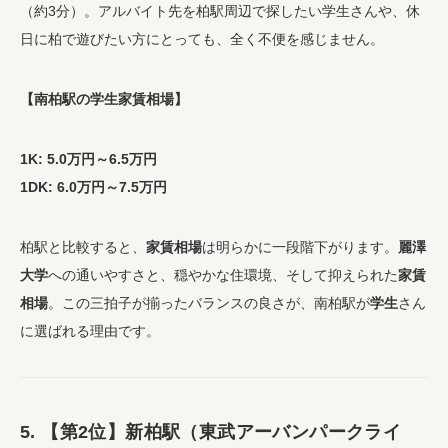
（約3分）。アルバイト先を柏駅周辺で探したい学生さんや、休
日に柏で遊びたい方にとっても、全く不便を感じません。
【南柏駅の学生家賃相場】
1K: 5.0万円～6.5万円
1DK: 6.0万円～7.5万円
柏駅と比較すると、
家賃相場
は明らかに一段階下がります。
麗澤
大学
への通いやすさと、穏やかな住環境、そして抑えられた
家賃
相場
。この三拍子が揃ったバランスの良さが、南柏駅が
学生
さん
に選ばれる理由です。
5. 【第2位】新柏駅（東武アーバンパークライ