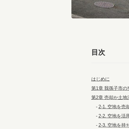
目次
はじめに
第1章 我孫子市
第2章 売却か土
-
2-1. 空地を
-
2-2. 空地を
-
2-3. 空地を