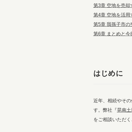
第3章 空地を売却
第4章 空地を活用
第5章 我孫子市
第6章 まとめと
はじめに
近年、相続やその
す。弊社『
晃南土
をご相談いただく