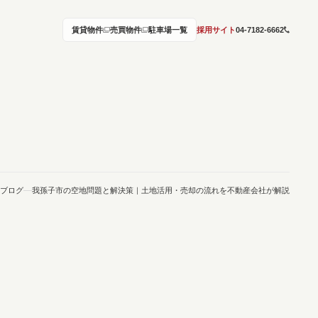
賃貸物件
売買物件
駐車場一覧
採用サイト
04-7182-6662
ブログ
我孫子市の空地問題と解決策｜土地活用・売却の流れを不動産会社が解説